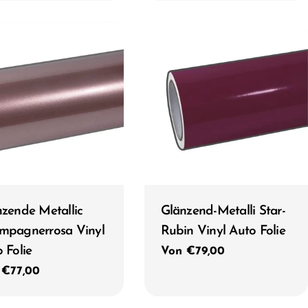
Typ:
zende Metallic
Glänzend-Metalli Star-
mpagnerrosa Vinyl
Rubin Vinyl Auto Folie
 Folie
Regulärer
Von €79,00
Preis
ulärer
 €77,00
s