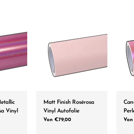
Typ:
Typ:
tallic
Matt Finish Rosérosa
Can
a Vinyl
Vinyl Autofolie
Perl
Regulärer
Von €79,00
Reg
Von
Preis
Prei