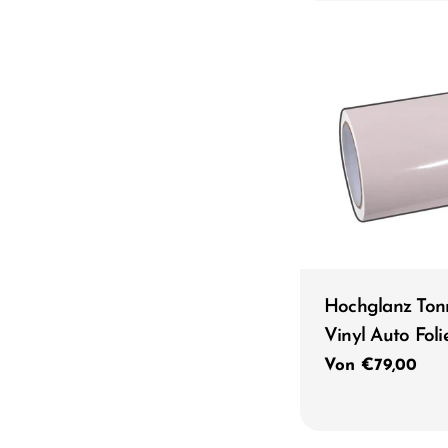
Typ:
Hochglanz Ton
Vinyl Auto Foli
Regulärer
Von €79,00
Preis