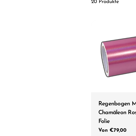
20 Produkte
Typ:
Regenbogen Me
Chamäleon Ros
Folie
Regulärer
Von €79,00