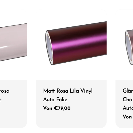
Typ:
Typ:
rosa
Matt Rosa Lila Vinyl
Glän
e
Auto Folie
Cha
Auto
Regulärer
Von €79,00
Preis
Reg
Von
Prei