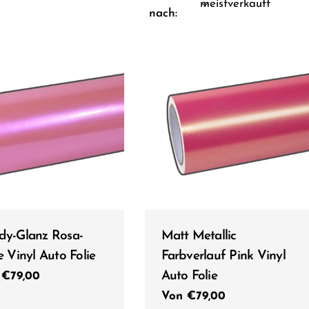
nach:
Typ:
dy-Glanz Rosa-
Matt Metallic
e Vinyl Auto Folie
Farbverlauf Pink Vinyl
Auto Folie
ulärer
 €79,00
s
Regulärer
Von €79,00