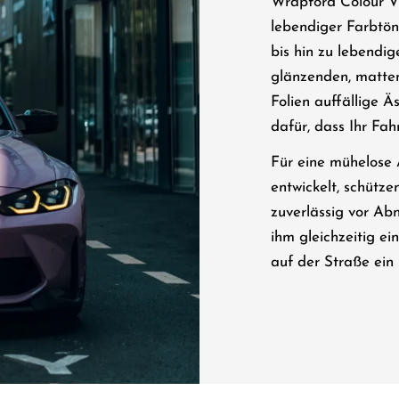
Wrapford Colour Vi
lebendiger Farbtö
bis hin zu lebendi
glänzenden, matten
Folien auffällige Ä
dafür, dass Ihr Fah
Für eine mühelose
entwickelt, schütz
zuverlässig vor Ab
ihm gleichzeitig ein
auf der Straße ein