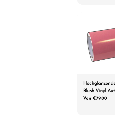
Preis
Typ:
Hochglänzende
Blush Vinyl Aut
Regulärer
Von €79,00
Preis