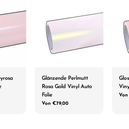
Typ:
Typ:
yrosa
Glänzende Perlmutt
Glos
e
Rosa Gold Vinyl Auto
Viny
Folie
Reg
Von
Prei
Regulärer
Von €79,00
Preis