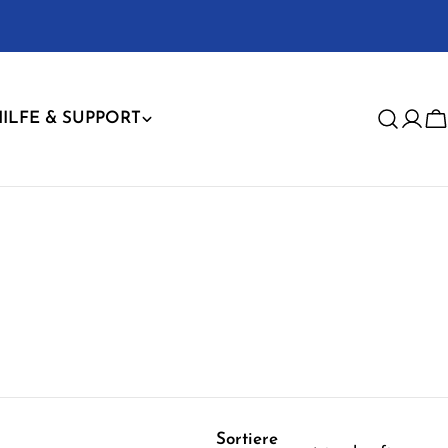
ILFE & SUPPORT
Anm
W
Sortiere