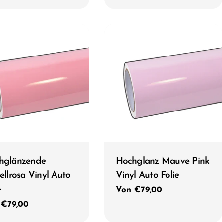
Preis
Typ:
hglänzende
Hochglanz Mauve Pink
ellrosa Vinyl Auto
Vinyl Auto Folie
e
Regulärer
Von €79,00
Preis
ulärer
 €79,00
s