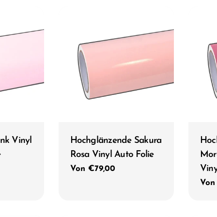
Typ:
Typ:
nk Vinyl
Hochglänzende Sakura
Hoc
e
Rosa Vinyl Auto Folie
Mor
Viny
Regulärer
Von €79,00
Preis
Reg
Von
Prei