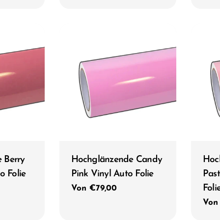
Typ:
Typ:
 Berry
Hochglänzende Candy
Hoc
o Folie
Pink Vinyl Auto Folie
Past
Foli
Regulärer
Von €79,00
Preis
Reg
Von
Prei