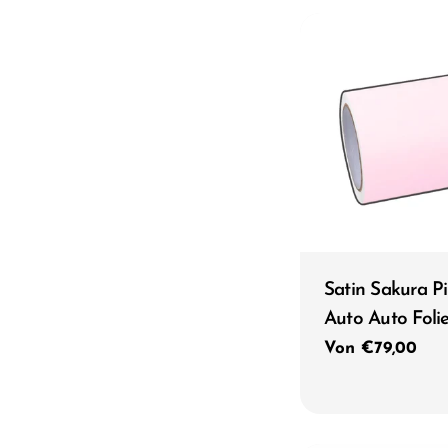
Typ:
Satin Sakura Pi
Auto Auto Foli
Regulärer
Von €79,00
Preis