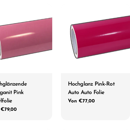
Typ:
hglänzende
Hochglanz Pink-Rot
ganit Pink
Auto Auto Folie
lfolie
Regulärer
Von €77,00
Preis
ulärer
 €79,00
s