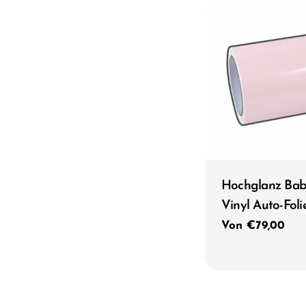
Typ:
Hochglanz Bab
Vinyl Auto-Foli
Regulärer
Von €79,00
Preis