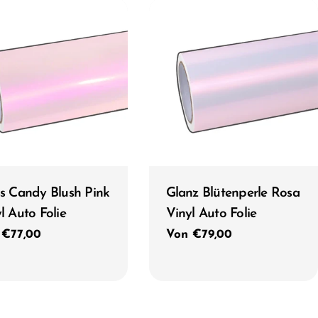
Typ:
s Candy Blush Pink
Glanz Blütenperle Rosa
l Auto Folie
Vinyl Auto Folie
ulärer
 €77,00
Regulärer
Von €79,00
s
Preis