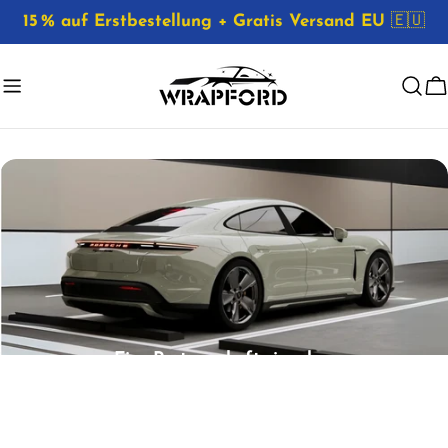
Zum
15 % auf Erstbestellung + Gratis Versand EU
🇪🇺
Inhalt
springen
W
Eine Partnerschaft eingehen