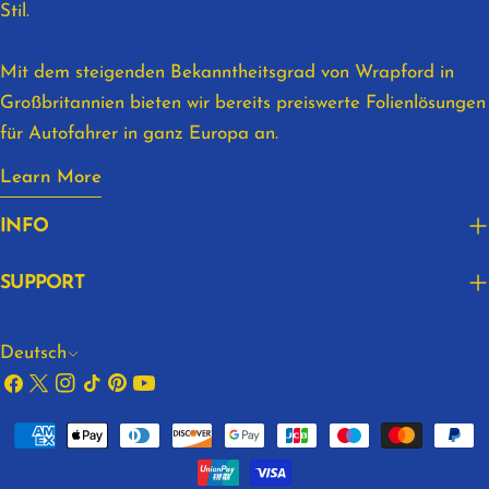
Stil.
Mit dem steigenden Bekanntheitsgrad von Wrapford in
Großbritannien bieten wir bereits preiswerte Folienlösungen
für Autofahrer in ganz Europa an.
Learn More
INFO
SUPPORT
S
Deutsch
Facebook
X
Instagram
Tick
Pinterest
Youtube
p
(Twitter)
r
Zahlungsarten
Tack
a